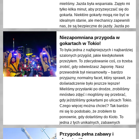
mieliśmy. Jazda była wspaniała. Zajęło mi
tylko kilka minut, aby przyzwyczaić się do
gokarta. Niektóre gokarty mogą nie być w
idealnym stanie, ale mechanicy zapewnili
nas, że są bezpieczne do jazdy. Jazda po
ulicach Tokio była bardzo opłacalna. Ruch
Niezapomniana przygoda w
nie był zbyt zły, a my wzięliśmy udział w
wycieczce K-L. Zatrzymywanie się na
gokartach w Tokio!
światłach drogowych dało nam czas na
To była jedna z najfajniejszych i najbardziej
rozmowę i na szybkie zrobienie zdjęcia
szalonych przygód, jakie kiedykolwiek
przez przewodnika. MariCar oferuje więcej
przeżyłem. To zdecydowanie coś, co trzeba
niż tylko wycieczkę – opcjonalny wynajem
zrobić, gdy odwiedzasz Japonię. Nasz
kostiumów to fajny bonus. Po około 2
przewodnik był niesamowity – bardzo
godzinach zatrzymaliśmy się w
przyjazny, normalny facet, który sprawił, że
obserwatorium, skąd mieliśmy wspaniały
doświadczenie było jeszcze lepsze!
widok na Tokio. Następnie jechaliśmy
Mieliśmy przystanki po drodze, zrobiliśmy
przez kolejną godzinę, wybierając inną
mnóstwo zdjęć i mogliśmy się przebrać,
trasę powrotną. Ogólnie rzecz biorąc,
gdy jeździliśmy gokartami po ulicach Tokio.
wspaniałe doświadczenie. Zdecydowanie
Czego więcej można chcieć? Tak bardzo
zrobię to znowu, jeśli wrócę do tego
mi się to podobało, że zrobiłem to
niesamowitego miasta!
ponownie, gdy dotarliśmy do Kioto. To
jedna z tych unikalnych, zabawnych
aktywności, które naprawdę sprawiają, że
Przygoda pełna zabawy i
czujesz ekscytację Tokio. Dreszczyk emocji