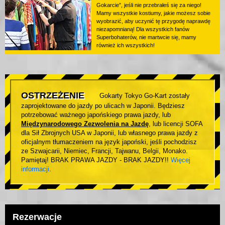
Gokarcie”, jeśli nie przebrałeś się za niego!
Mamy wszystkie kostiumy, jakie możesz sobie
wyobrazić, aby uczynić tę przygodę naprawdę
niezapomnianą! Dla wszystkich fanów
Superbohaterów, nie martwcie się, mamy
również ich wszystkich!
OSTRZEŻENIE
Gokarty Tokyo Go-Kart zostały
zaprojektowane do jazdy po ulicach w Japonii. Będziesz
potrzebować ważnego japońskiego prawa jazdy, lub
Międzynarodowego Zezwolenia na Jazdę
, lub licencji SOFA
dla Sił Zbrojnych USA w Japonii, lub własnego prawa jazdy z
oficjalnym tłumaczeniem na język japoński, jeśli pochodzisz
ze Szwajcarii, Niemiec, Francji, Tajwanu, Belgii, Monako.
Pamiętaj! BRAK PRAWA JAZDY - BRAK JAZDY!!
Więcej
informacji
.
Rezerwacje