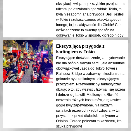
ekscytacji związanej z szybkim przejazdem
ulicami po oszałamiające widoki Tokio, to
była niezapomniana przygoda. Jeśli jesteś
w Tokio i szukasz czegoś ekscytującego i
innego, to jest aktywność dla Ciebie! Całe
doświadczenie to świetny sposób na
odkrywanie Tokio w sposób, którego nigdy
nie zapomnisz.
Ekscytująca przygoda z
kartingiem w Tokio
Ekscytujące doświadczenie, zdecydowanie
nie dla osób o słabym sercu, ale absolutnie
obowiązkowe! Jazda do Tokyo Tower i
Rainbow Bridge w zabawnym kostiumie na
gokarcie była unikalnym i ekscytującym
przeżyciem. Przewodnik był fantastyczny,
dbając o to, aby wszyscy trzymali się razem
i dobrze się bawili. Mieliśmy możliwość
noszenia różnych kostiumów, a rękawice i
gogle były zapewnione. Na każdym
światłach przewodnik robił zdjęcia, w tym
przystanek przed diabelskim młynem w
Odaiba. Gorąco polecam to każdemu, kto
szuka przygody!