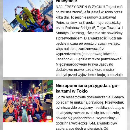
związany z wyścigami po mieście w
ekscytacji!
gokarcie, podziwiając takie widoki jak
NAJLEPSZY DZIEŃ W ŻYCIU!!! To jest coś,
Tokyo Tower i Rainbow Bridge, sprawił, że
co musisz zrobić, jeśli jesteś w Tokio przez
było to jeszcze bardziej wyjątkowe. Gorąco
kilka dni. To jest niesamowita zabawa!
polecam to każdemu, kto odwiedza Tokio.
Pojechaliśmy na 3-godzinną przejażdżkę
Nie przegap tej niezapomnianej przygody!
przez Rainbow Bridge 🌈, Tokyo Tower 🗼 i
Shibuya Crossing, i świetnie się bawiliśmy
z przewodnikiem. Dla większości ludzi nie
będzie można po prostu przyjść i wsiąść,
więc najlepiej zarezerwować z
wyprzedzeniem (to naprawdę łatwe na
Facebooku). Będziesz także potrzebować
Międzynarodowego Prawa Jazdy (to
dodatkowe prawo jazdy, które musisz
zdobyć przed wyjazdem z kraju, a kosztuje
około 10 euro). Również, gdy pójdziesz,
Niezapomniana przygoda z go-
załóż okulary przeciwsłoneczne – w
niektórych miejscach jedziesz naprawdę
kartami w Tokio
szybko (naprawdę, naprawdę szybko), a
Co za niesamowite doświadczenie! Gorąco
bez nich oczy będą ci łzawić! Ogólnie rzecz
polecam tę unikalną przygodę. Przewodnik
biorąc, to jedna z najlepszych rzeczy do
był niezwykle przyjazny i troskliwy, dbając o
zrobienia w Tokio. Miałem fantastyczny
to, abyśmy zawsze czuli się bezpiecznie,
czas i na pewno zrobiłbym to znowu!
bawiąc się jednocześnie. Wybraliśmy 2-
godzinną wycieczkę K-M, a widoki były
zapierające dech w piersiach. Od