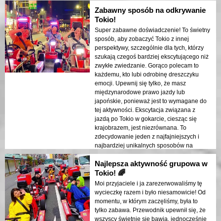
Zabawny sposób na odkrywanie
Tokio!
Super zabawne doświadczenie! To świetny
sposób, aby zobaczyć Tokio z innej
perspektywy, szczególnie dla tych, którzy
szukają czegoś bardziej ekscytującego niż
zwykłe zwiedzanie. Gorąco polecam to
każdemu, kto lubi odrobinę dreszczyku
emocji. Upewnij się tylko, że masz
międzynarodowe prawo jazdy lub
japońskie, ponieważ jest to wymagane do
tej aktywności. Ekscytacja związana z
jazdą po Tokio w gokarcie, ciesząc się
krajobrazem, jest niezrównana. To
zdecydowanie jeden z najfajniejszych i
najbardziej unikalnych sposobów na
odkrywanie miasta!
Najlepsza aktywność grupowa w
Tokio! 🌈
Moi przyjaciele i ja zarezerwowaliśmy tę
wycieczkę razem i było niesamowicie! Od
momentu, w którym zaczęliśmy, była to
tylko zabawa. Przewodnik upewnił się, że
wszyscy świetnie się bawią, jednocześnie