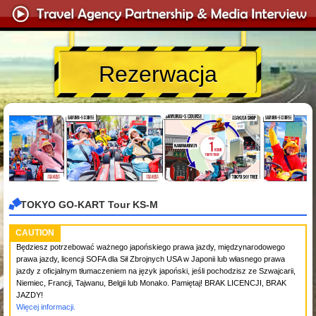
Rezerwacja
TOKYO GO-KART Tour KS-M
CAUTION
Będziesz potrzebować ważnego japońskiego prawa jazdy, międzynarodowego
prawa jazdy, licencji SOFA dla Sił Zbrojnych USA w Japonii lub własnego prawa
jazdy z oficjalnym tłumaczeniem na język japoński, jeśli pochodzisz ze Szwajcarii,
Niemiec, Francji, Tajwanu, Belgii lub Monako. Pamiętaj! BRAK LICENCJI, BRAK
JAZDY!
Więcej informacji.