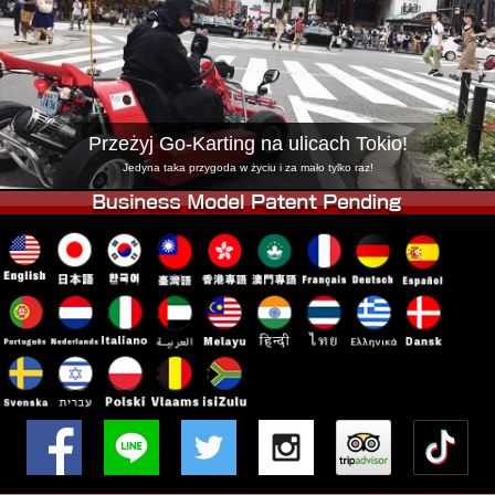
Firma
Rezerwacja
Zmień Lokalizację
Tokyo Shinagawa
Tokyo Akihabara#1
Tokyo Akihabara#2
Tokyo Shibuya
Przeżyj Go-Karting na ulicach Tokio!
Tokyo Shibuya Annex
Tokyo Bay
Jedyna taka przygoda w życiu i za mało tylko raz!
Tokyo Asakusa
Osaka
Okinawa