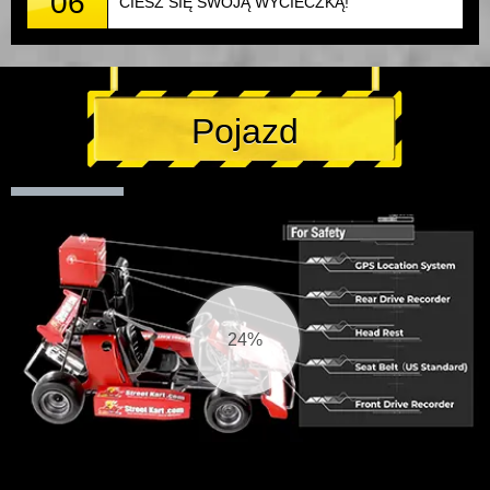
06
CIESZ SIĘ SWOJĄ WYCIECZKĄ!
Pojazd
25%