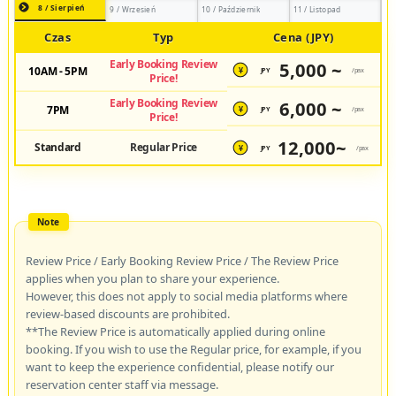
8 / Sierpień
9 / Wrzesień
10 / Październik
11 / Listopad
Czas
Typ
Cena (JPY)
Early Booking Review
5,000 ~
10AM - 5PM
JPY
/pax
¥
Price!
Early Booking Review
6,000 ~
7PM
JPY
/pax
¥
Price!
12,000~
Standard
Regular Price
JPY
/pax
¥
Review Price / Early Booking Review Price / The Review Price
applies when you plan to share your experience.
However, this does not apply to social media platforms where
review-based discounts are prohibited.
**The Review Price is automatically applied during online
booking. If you wish to use the Regular price, for example, if you
want to keep the experience confidential, please notify our
reservation center staff via message.