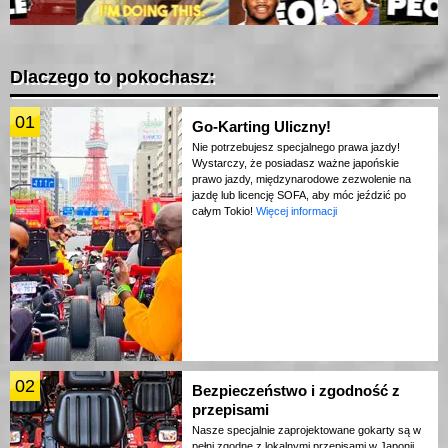
Dlaczego to pokochasz:
01
Go-Karting Uliczny!
Nie potrzebujesz specjalnego prawa jazdy!
Wystarczy, że posiadasz ważne japońskie
prawo jazdy, międzynarodowe zezwolenie na
jazdę lub licencję SOFA, aby móc jeździć po
całym Tokio!
Więcej informacji
02
Bezpieczeństwo i zgodność z
przepisami
Nasze specjalnie zaprojektowane gokarty są w
pełni zgodne z lokalnymi przepisami w Japonii.