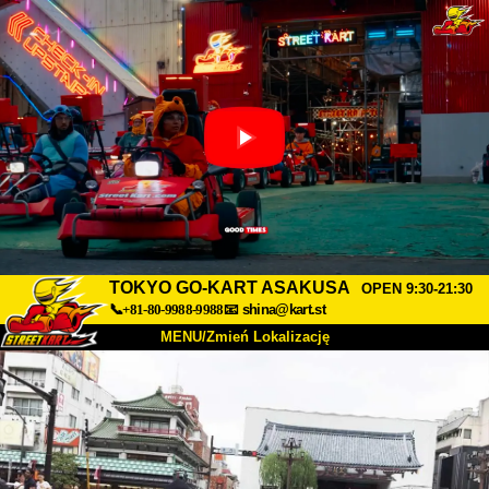
TOKYO GO-KART ASAKUSA
OPEN 9:30-21:30
📞+81-80-9988-9988
📧
shina@kart.st
MENU/Zmień Lokalizację
TOP
O nas
Specyfikacja
Cena
Dojazd
Opinie
FAQ