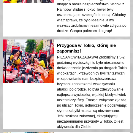
dbając o nasze bezpieczeństwo. Widoki z
Rainbow Bridge i Tokyo Tower były
oszałamiające, szczególnie nocą. Chłodny
wiatr sprawił, że było idealnie, a my
wszyscy zrobiliśmy niesamowite zdjęcia po
drodze. Gorąco polecam dla grup!
Przygoda w Tokio, której nie
zapomnisz!
NIESAMOWITA ZABAWA! Zrobiliśmy 1,5-2
godzinną wycieczkę i to było niesamowite
doświadczenie jeżdżenia po drogach Tokio
w gokartach. Przewodnicy byli fantastyczni
w zapewnianiu nam bezpieczeństwa,
trzymaniu nas razem i wskazywaniu
atrakcji po drodze. To była zdecydowanie
najlepsza wycieczka, w jakiej kiedykolwiek
uczestniczyliśmy. Emocje związane z jazdą
po ulicach Tokio, jednocześnie podziwiając
słynne zabytki miasta, są niezrównane.
Jeśli szukasz zabawnej, ekscytującej i
niezapomnianej przygody w Tokio, to jest
aktywność dla Ciebie!