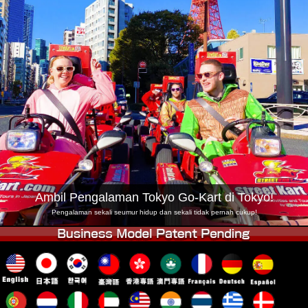
Syarikat
Tempahan
Tukar Kedai
Tokyo Shinagawa
Tokyo Akihabara#1
Tokyo Akihabara#2
Tokyo Shibuya
Tokyo Shibuya Annex
Tokyo Bay
Tokyo Asakusa
Osaka
Okinawa
Ambil Pengalaman Tokyo Go-Kart di Tokyo!
Pengalaman sekali seumur hidup dan sekali tidak pernah cukup!