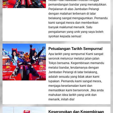
unik, inilah dia. Saya sangat
pemandangan bandar yang menakjubkan.
mengesyorkan pengalaman ini kepada
Perjalanan di atas Jambatan Pelangi
semua orang yang datang ke Tokyo.
dengan matahari terbenam di latar
Jangan lepaskan peluang yang tidak dapat
belakang sangat mengagumkan. Pemandu
dilupakan ini!
kami sangat mesra dan memberikan
banyak maklumat menarik. Satu
pengalaman yang unik yang saya boleh
syorkan kepada semua!
Petualangan Tarikh Sempurna!
Apa tarikh yang sempurna! Kami sangat
seronok meluncur melalui jalan-jalan
Tokyo bersama. Kegembiraan memandu
melalui bandar, terutamanya dengan
Jambatan Pelangi di latar belakang,
adalah sesuatu yang tidak akan kami
lupakan. Pemandu kami sangat mesra,
menjaga keselamatan kami dan
memastikan kami berseronok. Jika anda
mahukan idea tarikh yang unik dan
menarik, inilah dia!
Keseronokan dan Kegembiraan