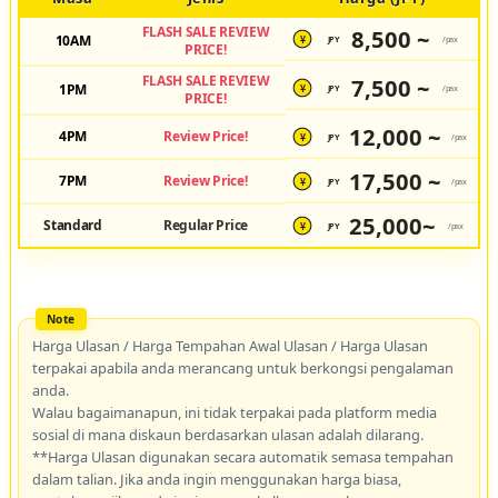
FLASH SALE REVIEW
8,500 ~
10AM
JPY
/pax
¥
PRICE!
FLASH SALE REVIEW
7,500 ~
1PM
JPY
/pax
¥
PRICE!
12,000 ~
4PM
Review Price!
JPY
/pax
¥
17,500 ~
7PM
Review Price!
JPY
/pax
¥
25,000~
Standard
Regular Price
JPY
/pax
¥
Harga Ulasan / Harga Tempahan Awal Ulasan / Harga Ulasan
terpakai apabila anda merancang untuk berkongsi pengalaman
anda.
Walau bagaimanapun, ini tidak terpakai pada platform media
sosial di mana diskaun berdasarkan ulasan adalah dilarang.
**Harga Ulasan digunakan secara automatik semasa tempahan
dalam talian. Jika anda ingin menggunakan harga biasa,