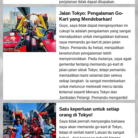
perjalanan tidak dapat dilupakan.
Jalan Tokyo: Pengalaman Go-
Kart yang Mendebarkan!
Guys, saya tidak dapat mengesyorkan ini
cukup! Ia adalah pengalaman yang sangat
menakjubkan untuk mengatakan bahawa
saya memandu go-kart di jalan-jalan
Tokyo. Pemandu itu hebat, menjadikan
keseluruhan pengalaman lebih
menyeronokkan. Pada mulanya, saya agak
gementar tentang memandu go-kart di
jalan-jalan sibuk Tokyo, tetapi pemandu
memastikan kami selamat dan selesa
setiap langkah. Ia sangat mendebarkan
untuk meluncur melewati mercu tanda
terkenal seperti Menara Tokyo dan
Jambatan Pelangi. Pemandu mengambil
berat dalam merakam momen-momen
Satu keperluan untuk setiap
sepanjang perjalanan, memastikan kami
mempunyai banyak foto hebat untuk
orang di Tokyo!
mengingati pengembaraan epik ini. Saya
Saya tidak pernah menyangka bahawa
sangat berseronok, dan ia pasti salah satu
saya akan memandu go-kart di Tokyo,
sorotan waktu saya di Tokyo. Jika anda
tetapi di sinilah kami! Laluan itu sangat
mencari pengembaraan yang menarik dan
hebat—dari kawasan industri hingga