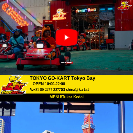
TOKYO GO-KART Tokyo Bay
OPEN 10:00-22:00
📞+81-80-2277-2277
📧
shina@kart.st
MENU/Tukar Kedai
UTAMA
Tentang
Spesifikasi
Harga
Akses
Suara
Soalan Lazim