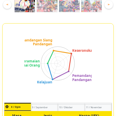
<
>
8 / Ogos
9 / September
10 / Oktober
11 / November
Masa
Jenis
Harga (JPY)