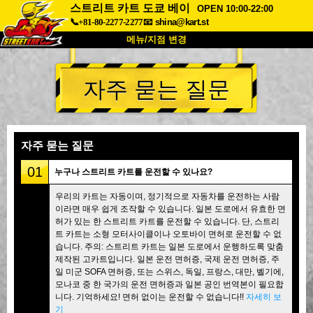
스트리트 카트 도쿄 베이
OPEN 10:00-22:00
📞+81-80-2277-2277
📧
shina@kart.st
메뉴/지점 변경
최상단
자주 묻는 질문
소개
사양
가격
접근성
고객 리뷰
자주 묻는 질문
회사 정보
예약
자주 묻는 질문
지점 변경
01
누구나 스트리트 카트를 운전할 수 있나요?
도쿄 시나가와 #1
도쿄 아키하바라#1
우리의 카트는 자동이며, 정기적으로 자동차를 운전하는 사람
이라면 매우 쉽게 조작할 수 있습니다. 일본 도로에서 유효한 면
도쿄 아키하바라#2
도쿄 시부야
허가 있는 한 스트리트 카트를 운전할 수 있습니다. 단, 스트리
도쿄 시부야 애넥스
도쿄 베이
트 카트는 소형 모터사이클이나 오토바이 면허로 운전할 수 없
습니다. 주의: 스트리트 카트는 일본 도로에서 운행하도록 맞춤
도쿄 아사쿠사
오사카
제작된 고카트입니다. 일본 운전 면허증, 국제 운전 면허증, 주
일 미군 SOFA 면허증, 또는 스위스, 독일, 프랑스, 대만, 벨기에,
오키나와
모나코 중 한 국가의 운전 면허증과 일본 공인 번역본이 필요합
니다. 기억하세요! 면허 없이는 운전할 수 없습니다!!
자세히 보
기