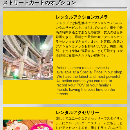
ストリートカートのオプション
レンタルアクションカメラ
ショップでは特別価格でアクションカメラのレ
ンタルサービスをご提供しています。街中で最
高の時間を過ごすあなたや家族・友人の視点を
録画できる、最新かつ最強の4kアクションカメ
ラをレンタルできます。また、お客様ご自身の
アクションカメラをお持ちいただき、胸部、頭
部、または身体に装着することも可能です（安
全運転に支障をきたさない範囲で）。
Action camera rental service is
available at a Special Price in our shop.
We have the latest and most powerful
4k action camera you can rent to
record your POV or your family /
friends having the best time on the
streets.
レンタルアクセサリー
楽しくてユニークなアクセサリーでスタイリッ
シュにクルージング！コスチュームにちょっと
したアクセントを加え、街をドライブしながら