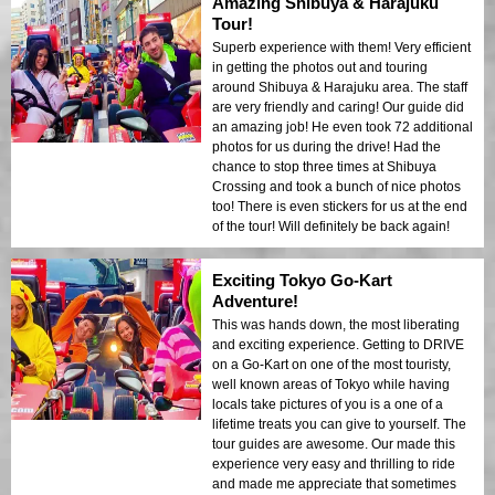
Amazing Shibuya & Harajuku
Tour!
Superb experience with them! Very efficient
in getting the photos out and touring
around Shibuya & Harajuku area. The staff
are very friendly and caring! Our guide did
an amazing job! He even took 72 additional
photos for us during the drive! Had the
chance to stop three times at Shibuya
Crossing and took a bunch of nice photos
too! There is even stickers for us at the end
of the tour! Will definitely be back again!
Exciting Tokyo Go-Kart
Adventure!
This was hands down, the most liberating
and exciting experience. Getting to DRIVE
on a Go-Kart on one of the most touristy,
well known areas of Tokyo while having
locals take pictures of you is a one of a
lifetime treats you can give to yourself. The
tour guides are awesome. Our made this
experience very easy and thrilling to ride
and made me appreciate that sometimes