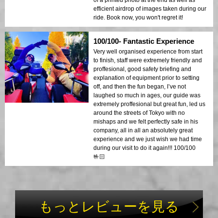
of a printed photo at the end as well as
efficient airdrop of images taken during our
ride. Book now, you won't regret it!
100/100- Fantastic Experience
Very well organised experience from start
to finish, staff were extremely friendly and
proffesional, good safety briefing and
explanation of equipment prior to setting
off, and then the fun began, I’ve not
laughed so much in ages, our guide was
extremely proffesional but great fun, led us
around the streets of Tokyo with no
mishaps and we felt perfectly safe in his
company, all in all an absolutely great
experience and we just wish we had time
during our visit to do it again!!! 100/100
🤟🏻
もっとレビューを見る