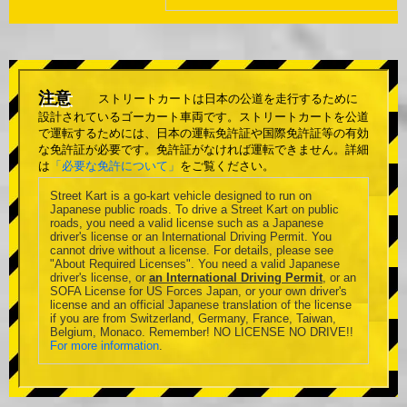
注意
ストリートカートは日本の公道を走行するために
設計されているゴーカート車両です。ストリートカートを公道
で運転するためには、日本の運転免許証や国際免許証等の有効
な免許証が必要です。免許証がなければ運転できません。詳細
は
「必要な免許について」
をご覧ください。
Street Kart is a go-kart vehicle designed to run on
Japanese public roads. To drive a Street Kart on public
roads, you need a valid license such as a Japanese
driver's license or an International Driving Permit. You
cannot drive without a license. For details, please see
"About Required Licenses". You need a valid Japanese
driver's license, or
an International Driving Permit
, or an
SOFA License for US Forces Japan, or your own driver's
license and an official Japanese translation of the license
if you are from Switzerland, Germany, France, Taiwan,
Belgium, Monaco. Remember! NO LICENSE NO DRIVE!!
For more information
.