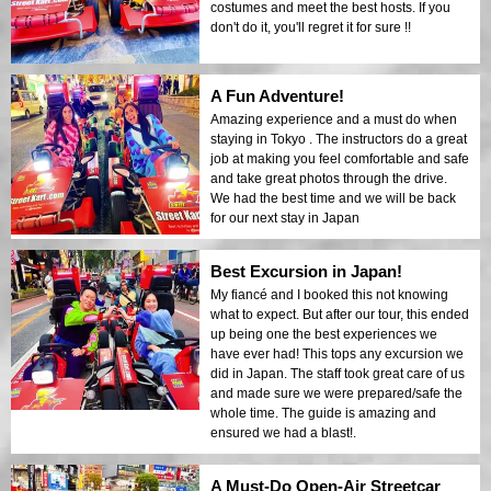
costumes and meet the best hosts. If you
don't do it, you'll regret it for sure !!
A Fun Adventure!
Amazing experience and a must do when
staying in Tokyo . The instructors do a great
job at making you feel comfortable and safe
and take great photos through the drive.
We had the best time and we will be back
for our next stay in Japan
Best Excursion in Japan!
My fiancé and I booked this not knowing
what to expect. But after our tour, this ended
up being one the best experiences we
have ever had! This tops any excursion we
did in Japan. The staff took great care of us
and made sure we were prepared/safe the
whole time. The guide is amazing and
ensured we had a blast!.
A Must-Do Open-Air Streetcar