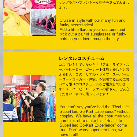
サングラスやファンキーな帽子を選んでみまし
ょう。
Cruise in style with our many fun and
funky accessories!
Add a little flare to your costume and
pick out a pair of sunglasses or funky
hats as you drive through the city.
レンタルコスチューム
コスプレをしていないと「リアル・ライフ・ス
ーパーヒーロー・ゴーカート体験」をしたと言
えません！この「リアル・ライフ・スーパーヒ
ーロー・ゴーカート体験」を実現するために思
いつく限りのコスチュームをご用意していま
す！スーパーヒーローファンの皆さん、ご安心
ください、すべて揃っています！
You can't say you've had the "Real Life
SuperHero Go-Kart Experience" without
cosplay! We have all the costumes you
can think of to make this "Real Life
SuperHero Go-Kart Experience" come
true! Don't worry superhero fans, we
have it all!