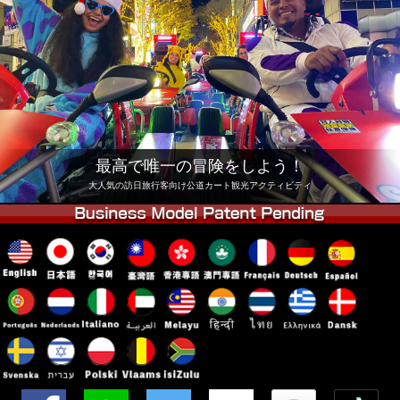
会社
予約
他店舗
東京 品川
東京 秋葉原 #1
東京 秋葉原 #2
東京 渋谷
東京 渋谷アネックス
東京ベイ
東京 浅草
大阪
最高で唯一の冒険をしよう！
沖縄
大人気の訪日旅行客向け公道カート観光アクティビティ