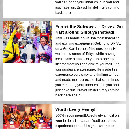
you can bring your inner child in you and
just have fun. Bravo! I'm definitely coming
back here again.
Forget the Subways.... Drive a Go
Kart around Shibuya Instead!!
This was hands down, the most liberating
and exciting experience. Getting to DRIVE
on a Go-Kart in one of the most touristy,
well-know areas of Tokyo while having
locals take pictures of you is a one of a
lifetime treat you can give to yourself. The
tour guides are awesome. He made this
experience very easy and thrilling to ride
and made me appreciate that sometimes
you can bring your inner child in you and
just have fun. Bravo! I'm definitely coming
back here again.
Worth Every Penny!
100% recommend!! Absolutely a must on
your to do list in Japan! Youll be able to
experience beautiful sights, wear cute