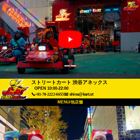
ストリートカート 渋谷アネックス
OPEN 10:00-22:00
📞+81-70-2222-6655
📧
shina@kart.st
MENU/他店舗
トップ
概要
車両
価格
アクセス
評価
FAQ