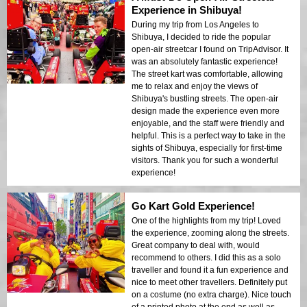
Experience in Shibuya!
During my trip from Los Angeles to
Shibuya, I decided to ride the popular
open-air streetcar I found on TripAdvisor. It
was an absolutely fantastic experience!
The street kart was comfortable, allowing
me to relax and enjoy the views of
Shibuya's bustling streets. The open-air
design made the experience even more
enjoyable, and the staff were friendly and
helpful. This is a perfect way to take in the
sights of Shibuya, especially for first-time
visitors. Thank you for such a wonderful
experience!
Go Kart Gold Experience!
One of the highlights from my trip! Loved
the experience, zooming along the streets.
Great company to deal with, would
recommend to others. I did this as a solo
traveller and found it a fun experience and
nice to meet other travellers. Definitely put
on a costume (no extra charge). Nice touch