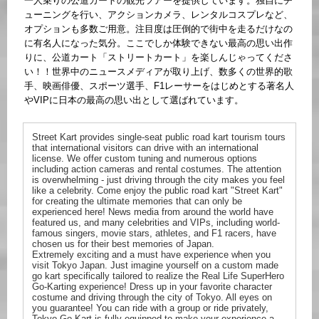
一人乗りの公道カートの観光ツアーを提供しています。独自にチ
ューニングを行い、アクションカメラ、レンタルコスプレなど、
オプションも多数ご用意。注目度は圧倒的で街中を走るだけなの
に有名人になった気分。ここでしか体験できない最高の思い出作
りに、公道カート「ストリートカート」を楽しんじゃってくださ
い！！世界中のニュースメディアが取り上げ、数多くの世界的歌
手、映画俳優、スポーツ選手、F1レーサーをはじめとする著名人
やVIPに日本の最高の思い出として選ばれています。
Street Kart provides single-seat public road kart tourism tours
that international visitors can drive with an international
license. We offer custom tuning and numerous options
including action cameras and rental costumes. The attention
is overwhelming - just driving through the city makes you feel
like a celebrity. Come enjoy the public road kart "Street Kart"
for creating the ultimate memories that can only be
experienced here! News media from around the world have
featured us, and many celebrities and VIPs, including world-
famous singers, movie stars, athletes, and F1 racers, have
chosen us for their best memories of Japan.
Extremely exciting and a must have experience when you
visit Tokyo Japan. Just imagine yourself on a custom made
go kart specifically tailored to realize the Real Life SuperHero
Go-Karting experience! Dress up in your favorite character
costume and driving through the city of Tokyo. All eyes on
you guarantee! You can ride with a group or ride privately,
Tokyo Go-Kart is fully equipped to make your experience a