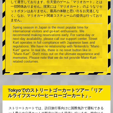
して運営しております。任天堂のゲーム「マリオカート」とは
一切関係ありません。現実には「マリオカート」のようなリセ
ットボタンはありません。最高の体験と思い出をお見逃しな
く。なお、マリオカート関連コスチュームの提供は行っており
ません。
Spring season in Japan is the most popular time for
international visitors and go-kart enthusiasts. We
recommend making reservations early. For same-day or
next-day availability, please call our support center. Street
Kart operates in full compliance with Japanese laws and
regulations. We have no relationship with Nintendo's "Mario
Kart" game. In real life, there is no reset button like in
"Mario Kart". Don't miss out on the ultimate experience and
memories. Please note that we do not provide Mario Kart-
related costumes.
Tokyoでのストリートゴーカートツアー「リア
ルライフスーパーヒーローゴーカート」.
ストリートカートでは、訪日旅行客向けに国際免許で運転できる