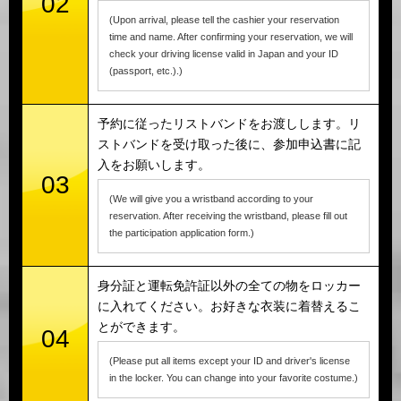
02
(Upon arrival, please tell the cashier your reservation
time and name. After confirming your reservation, we will
check your driving license valid in Japan and your ID
(passport, etc.).)
予約に従ったリストバンドをお渡しします。リ
ストバンドを受け取った後に、参加申込書に記
入をお願いします。
03
(We will give you a wristband according to your
reservation. After receiving the wristband, please fill out
the participation application form.)
身分証と運転免許証以外の全ての物をロッカー
に入れてください。お好きな衣装に着替えるこ
とができます。
04
(Please put all items except your ID and driver's license
in the locker. You can change into your favorite costume.)