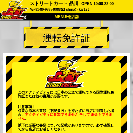
ストリートカート 品川
OPEN 10:00-22:00
📞+81-80-9988-9988
📧
shina@kart.st
MENU/他店舗
トップ
運転免許証
概要
車両
価格
アクセス
評価
FAQ
会社
予約
他店舗
東京 品川
東京 秋葉原 #1
東京 秋葉原 #2
東京 渋谷
このアクティビティには日本の公道で運転できる国際運転免
許証または他の書類が必要です。
東京 渋谷アネックス
東京ベイ
注意事項！
東京 浅草
大阪
必要な原本の書類（下記参照）を持たずに当店に到着した場
合、
アクティビティに参加できません
そして
返金もできま
せん
。
沖縄
以下に必要な書類について記載がありますので、必ず確認し
てから当店にお越しください。