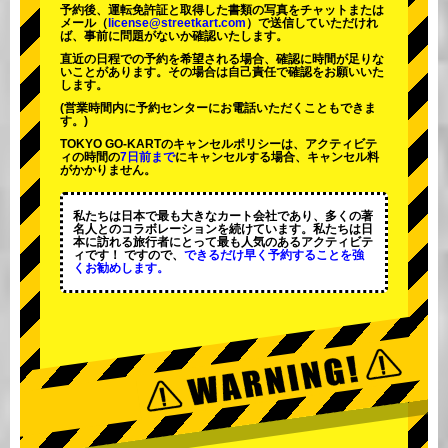
予約後、運転免許証と取得した書類の写真をチャットまたは
メール（
license@streetkart.com
）で送信していただけれ
ば、事前に問題がないか確認いたします。
直近の日程での予約を希望される場合、確認に時間が足りな
いことがあります。その場合は自己責任で確認をお願いいた
します。
(営業時間内に予約センターにお電話いただくこともできま
す。)
TOKYO GO-KARTのキャンセルポリシーは、アクティビテ
ィの時間の
7日前まで
にキャンセルする場合、キャンセル料
がかかりません。
私たちは日本で最も大きなカート会社であり、
多くの著
名人
とのコラボレーションを続けています。私たちは日
本に訪れる旅行者にとって
最も人気のあるアクティビテ
ィ
です！ ですので、
できるだけ早く予約することを強
くお勧めします。