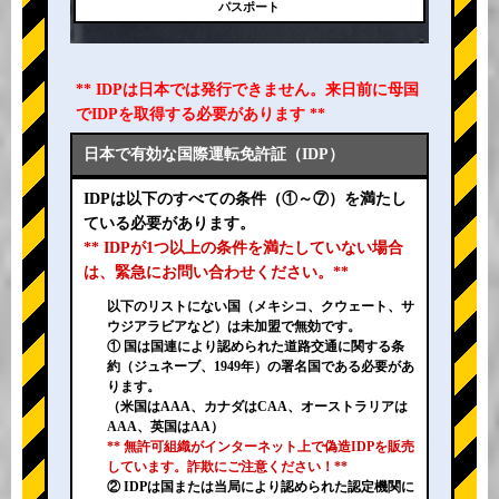
パスポート
** IDPは日本では発行できません。来日前に母国
でIDPを取得する必要があります **
日本で有効な国際運転免許証（IDP）
IDPは以下のすべての条件（①～⑦）を満たし
ている必要があります。
** IDPが1つ以上の条件を満たしていない場合
は、緊急にお問い合わせください。**
以下のリストにない国（メキシコ、クウェート、サ
ウジアラビアなど）は未加盟で無効です。
① 国は国連により認められた道路交通に関する条
約（ジュネーブ、1949年）の署名国である必要があ
ります。
（米国はAAA、カナダはCAA、オーストラリアは
AAA、英国はAA）
** 無許可組織がインターネット上で偽造IDPを販売
しています。詐欺にご注意ください！**
② IDPは国または当局により認められた認定機関に