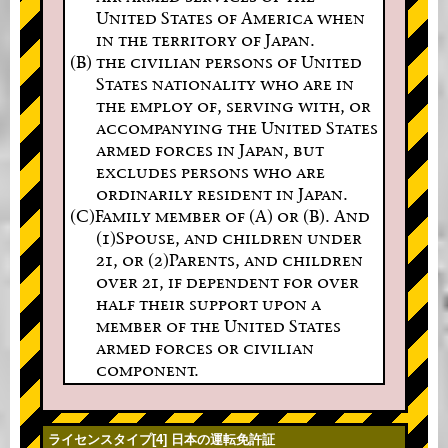
United States of America when
in the territory of Japan.
(B) the civilian persons of United
States nationality who are in
the employ of, serving with, or
accompanying the United States
armed forces in Japan, but
excludes persons who are
ordinarily resident in Japan.
(C)Family member of (A) or (B). And
(1)Spouse, and children under
21, or (2)Parents, and children
over 21, if dependent for over
half their support upon a
member of the United States
armed forces or civilian
component.
ライセンスタイプ[4] 日本の運転免許証