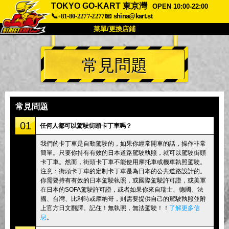
TOKYO GO-KART 東京灣
OPEN 10:00-22:00
📞+81-80-2277-2277
📧
shina@kart.st
菜單/更換店鋪
首頁
常見問題
關於
規格
價格
交通方式
顧客聲音
常見問題
公司
預訂
常見問題
更換店鋪
01
任何人都可以駕駛街頭卡丁車嗎？
東京 品川 #1
東京 秋葉原 #1
我們的卡丁車是自動駕駛的，如果你經常開車的話，操作非常
簡單。只要你持有有效的日本道路駕駛執照，就可以駕駛街頭
東京 秋葉原 #2
東京 澀谷
卡丁車。然而，街頭卡丁車不能使用摩托車或機車執照駕駛。
東京 澀谷附店
東京灣
注意：街頭卡丁車的定制卡丁車是為日本的公共道路設計的。
你需要持有有效的日本駕駛執照，或國際駕駛許可證，或美軍
東京 淺草
大阪
在日本的SOFA駕駛許可證，或者如果你來自瑞士、德國、法
國、台灣、比利時或摩納哥，則需要提供自己的駕駛執照並附
沖繩
上官方日文翻譯。記住！無執照，無法駕駛！！
了解更多信
息
。