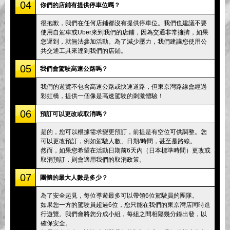
04
你們的店鋪有提供停車位嗎？
很抱歉，我們在任何店鋪都沒有提供停車位。我們也建議不要
使用自駕車或Uber來到我們的店鋪，因為交通非常擁擠，如果
您遲到，就無法參加活動。為了減少壓力，我們建議您使用公
共交通工具來達到我們的店鋪。
05
我們會駕駛高速公路嗎？
我們的遊覽不包含高速公路或快速道路，但東京灣路線會經過
彩虹橋，提供一個像是高速駕駛的刺激體驗！
06
預訂可以更改或取消嗎？
是的，您可以根據需求變更預訂，前提是有空位可供調整。您
可以更改預訂，例如駕駛人數、日期/時間，甚至是路線。
然而，如果您希望在活動日期前6天內（日本標準時間）更改或
取消預訂，則會適用我們的取消政策。
07
團體的最大人數是多少？
為了安全起見，每位導遊最多可以帶領6位駕駛員的團隊。
如果您一方的駕駛員超過6位，您只能在我們的東京灣店同時進
行遊覽。我們會將您分成小組，每組之間相隔幾分鐘出發，以
確保安全。