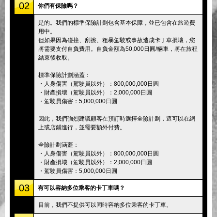
02
你們有保險嗎？
是的。我們的標準保險計劃包含基本保障，並已包含在旅遊費
用中。
但如果因為碰撞、刮擦、粗暴駕駛或事故造成卡丁車損壞，您
將需要支付自負費用。自負金額為50,000日圓/輛車，將在旅程
結束後收取。
標準保險計劃涵蓋：
・人身傷害（駕駛員以外）：800,000,000日圓
・財產損壞（駕駛員以外）：2,000,000日圓
・駕駛員傷害：5,000,000日圓
因此，我們強烈建議顧客在預訂時選擇全險計劃，這可以在網
上或店鋪進行，並需要額外付費。
全險計劃涵蓋：
・人身傷害（駕駛員以外）：800,000,000日圓
・財產損壞（駕駛員以外）：2,000,000日圓
・駕駛員傷害：5,000,000日圓
03
有可以容納多位乘客的卡丁車嗎？
目前，我們不提供可以同時容納多位乘客的卡丁車。