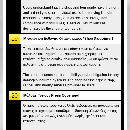
Users understand that the shop and tour guide have the right
and authority to stop individual users from driving karts in
response to safety risks (such as reckless driving, non-
compliance with tour rules). Users will return karts as
designated by the shop or tour guide.
19
[Αποποίηση Ευθύνης Καταστήματος / Shop Disclaimer]
Το κατάστημα δεν θα είναι υπεύθυνο και/ή υπόχρεο για
οποιεσδήποτε ζημιές προκληθούν στον χρήστη. Το
κατάστημα έχει το δικαίωμα να αναστείλει, να ακυρώσει και να
αλλάξει την υπηρεσία που παρέχεται στον χρήστη.
The shop assumes no responsibility and/or obligation for any
damages incurred by users. The shop has the right to stop,
cancel, and modify services provided to users.
20
[Κάλυψη Τύπου / Press Coverage]
Ο χρήστης δεν μπορεί να συλλέξει δεδομένα, πληροφορίες και
εικόνες σε σχέση με οποιαδήποτε διανομή μέσων. Ο χρήστης
δεν μπορεί να συλλέξει δεδομένα χωρίς την άδεια του
καταστήματος.