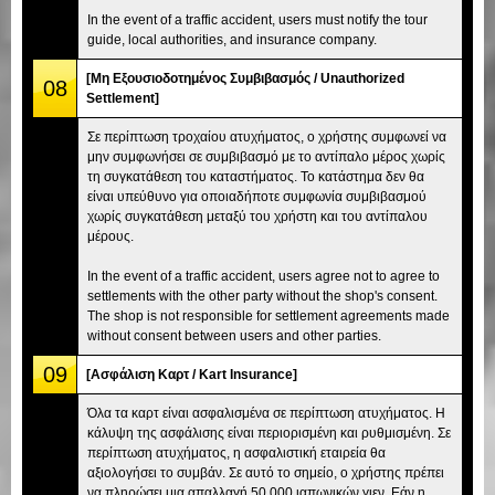
In the event of a traffic accident, users must notify the tour
guide, local authorities, and insurance company.
[Μη Εξουσιοδοτημένος Συμβιβασμός / Unauthorized
08
Settlement]
Σε περίπτωση τροχαίου ατυχήματος, ο χρήστης συμφωνεί να
μην συμφωνήσει σε συμβιβασμό με το αντίπαλο μέρος χωρίς
τη συγκατάθεση του καταστήματος. Το κατάστημα δεν θα
είναι υπεύθυνο για οποιαδήποτε συμφωνία συμβιβασμού
χωρίς συγκατάθεση μεταξύ του χρήστη και του αντίπαλου
μέρους.
In the event of a traffic accident, users agree not to agree to
settlements with the other party without the shop's consent.
The shop is not responsible for settlement agreements made
without consent between users and other parties.
09
[Ασφάλιση Καρτ / Kart Insurance]
Όλα τα καρτ είναι ασφαλισμένα σε περίπτωση ατυχήματος. Η
κάλυψη της ασφάλισης είναι περιορισμένη και ρυθμισμένη. Σε
περίπτωση ατυχήματος, η ασφαλιστική εταιρεία θα
αξιολογήσει το συμβάν. Σε αυτό το σημείο, ο χρήστης πρέπει
να πληρώσει μια απαλλαγή 50.000 ιαπωνικών γιεν. Εάν η