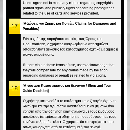
Users agree not to make any claims regarding copyrights,
portrait rights, and publicity rights concerning photographs
related to the use of karts and services provided.
[Αξιώσεις για Ζημιές και Ποινές / Claims for Damages and
17
Penalties]
Εάν ο χρήστης παραβιάσει αυτούς τους Όρους και
Προϋποθέσεις, ο χρήστης αναγνωρίζει να αποζημιώσει
οποιεσδήποτε αξιώσεις του καταστήματος σχετικά με ζημιές ή
ποινές παραβίασης.
If users violate these terms of use, users acknowledge that
they will compensate for any claims made by the shop
regarding damages or penalties related to violations.
[Απόφαση Καταστήματος και Ξεναγού / Shop and Tour
18
Guide Decision]
Ο χρήστης κατανοεί ότι το κατάστημα και ο ξεναγός έχουν το
δικαίωμα και την εξουσία να αναστείλουν έναν μεμονωμένο
χρήστη από την οδήγηση καρτ ανάλογα με τους κινδύνους
ασφάλειας (απερίσκεπτη οδήγηση, μη συμμόρφωση με τους
κανόνες εκδρομής, κλπ.). Ο χρήστης θα επιστρέψει το καρτ
όπως καθορίζεται από το κατάστημα ή τον ξεναγό.