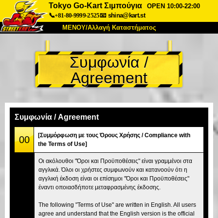
Tokyo Go-Kart Σιμπούγια
OPEN 10:00-22:00
📞+81-80-9999-2525
📧
shina@kart.st
ΜΕΝΟΥ/Αλλαγή Καταστήματος
ΚΥΡΙΩΣ
Συμφωνία /
Σχετικά
Προδιαγραφές
Τιμές
Agreement
Πρόσβαση
Αναφορές
Συχνές Ερωτήσεις
Εταιρεία
Κράτηση
Αλλαγή Καταστήματος
Συμφωνία / Agreement
Τόκιο Σινάγαουα #1
Τόκιο Ακίχαμπαρα #1
[Συμμόρφωση με τους Όρους Χρήσης / Compliance with
00
the Terms of Use]
Τόκιο Ακίχαμπαρα #2
Τόκιο Σιμπούγια
Οι ακόλουθοι "Όροι και Προϋποθέσεις" είναι γραμμένοι στα
Τόκιο Σιμπούγια Annex
Τόκιο Κόλπος
αγγλικά. Όλοι οι χρήστες συμφωνούν και κατανοούν ότι η
αγγλική έκδοση είναι οι επίσημοι "Όροι και Προϋποθέσεις"
Τόκιο Ασακούσα
Οσάκα
έναντι οποιασδήποτε μεταφρασμένης έκδοσης.
Οκινάουα
The following "Terms of Use" are written in English. All users
agree and understand that the English version is the official