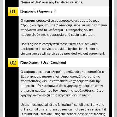
"Terms of Use" over any translated versions.
01
[Συμφωνία / Agreement]
Ο χρήστης συμφωνεί να συμμορφώνεται με αυτούς τους
"Όρους και Προϋποθέσεις" όταν συμμετέχει σε υπηρεσίες που
παρέχονται από το κατάστημα. Οι υπηρεσίες δεν θα
παρασχεθούν χωρίς συμφωνία υπό καμία περίσταση.
Users agree to comply with these "Terms of Use" when
participating in services provided by the store. Under no
circumstances will services be provided without agreement.
02
[Όροι Χρήστη / User Condition]
Ο χρήστης πρέπει να πληροί τις ακόλουθες 4 προϋποθέσεις.
Εάν ο χρήστης αποτύχει να πληροί οποιαδήποτε από τις
προϋποθέσεις, δεν θα επιτρέπεται να χρησιμοποιήσει την
υπηρεσία. Εάν διαπιστωθεί ότι ο χρήστης χρησιμοποιεί την
υπηρεσία παρόλο που δεν πληροί τις προϋποθέσεις, τότε ο
χρήστης αναγνωρίζει ότι η ασφάλιση δεν θα ισχύει.
Users must meet all of the following 4 conditions. If any one
of the conditions is not met, users cannot use the service. If it
is found that users are using the service despite not meeting