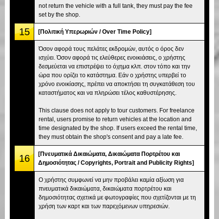
not return the vehicle with a full tank, they must pay the fee
set by the shop.
15
[Πολιτική Υπερωριών / Over Time Policy]
Όσον αφορά τους πελάτες εκδρομών, αυτός ο όρος δεν
ισχύει. Όσον αφορά τις ελεύθερες ενοικιάσεις, ο χρήστης
δεσμεύεται να επιστρέψει το όχημα κλπ. στον τόπο και την
ώρα που ορίζει το κατάστημα. Εάν ο χρήστης υπερβεί το
χρόνο ενοικίασης, πρέπει να αποκτήσει τη συγκατάθεση του
καταστήματος και να πληρώσει τέλος καθυστέρησης.
This clause does not apply to tour customers. For freelance
rental, users promise to return vehicles at the location and
time designated by the shop. If users exceed the rental time,
they must obtain the shop's consent and pay a late fee.
[Πνευματικά Δικαιώματα, Δικαιώματα Πορτρέτου και
16
Δημοσιότητας / Copyrights, Portrait and Publicity Rights]
Ο χρήστης συμφωνεί να μην προβάλει καμία αξίωση για
πνευματικά δικαιώματα, δικαιώματα πορτρέτου και
δημοσιότητας σχετικά με φωτογραφίες που σχετίζονται με τη
χρήση των καρτ και των παρεχόμενων υπηρεσιών.