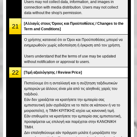
Users may not collect data, information, and images in
connection with media distribution. Users may not collect
data without the shop's permission.
[Αλλαγές στους Όρους και Προϋποθέσεις / Changes to the
21
Term and Conditions]
Ο χρήστης κατανοεί ότι οι Όροι και Προϋποθέσεις μπορεί να
ενημερωθούν χωρίς ειδοποίηση ή έγκριση από τον χρήστη.
Users understand that the terms of use may be updated
without notification or approval to users.
22
[Τιμή αξιολόγησης / Review Price]
Πιστεύουμε ότι η ανταλλαγή και η συζήτηση ταξιδιωτικών
εμπειριών με άλλους είναι μία από τις αληθινές χαρές του
ταξιδιού.
Εάν δεν χρειάζεται να κρατήσετε την εμπειρία σας
εμπιστευτική (εάν σχεδιάζετε να το πείτε σε κάποιον ή να το
μοιραστείτε), η ΤΙΜΗ ΚΡΙΤΙΚΗΣ ισχύει ως κανονική τιμή.
Εάν επιθυμείτε να κρατήσετε την εμπειρία σας εμπιστευτική,
προσφέρεται ως επιλογή και παρέχεται στην ΚΑΝΟΝΙΚΗ
ΤΙΜΗ.
Δεν επαληθεύουμε εάν πράγματι μιλάτε ή μοιράζεστε την