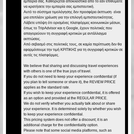
εμπειρία σας. Καθορίζεται αποκλειστικά από το εάν επιθυμείτε
να κρατήσετε την εμπειρία σας εμπιστευτική.
Αυτό το σύστημα τιμολόγησης δεν προσφέρει έκπτωση· είναι
μια επιπλέον χρέωση για την επιλογή εμπιστευτικότητας.
Λάβετε υπόψη ότι ορισμένες πλατφόρμες κοινωνικών μέσων,
όπως το TripAdvisor και η Google, έχουν πολιτικές που
απαγορεύουν τη συγγραφή κριτικών με αντάλλαγμα
εκπτώσεις.
Από σεβασμό στις πολιτικές τους, σε καμία περίπτωση δεν θα
εφαρμόσουμε την τιμή ΚΡΙΤΙΚΗΣ για τη συγγραφή κριτικών σε
αυτές τις πλατφόρμες.
We believe that sharing and discussing travel experiences
with others is one of the true joys of travel.
If you do not need to keep your experience confidential (if
you plan to tell someone or share it), the REVIEW PRICE
applies as the standard rate.
If you wish to keep your experience confidential, it is offered
as an option and provided at the REGULAR PRICE.
We do not verify whether you actually talk about or share
your experience. It is determined solely by whether you wish
to keep your experience confidential.
This pricing system does not offer a discount; it is an
additional charge for the confidentiality option.
Please note that some social media platforms, such as