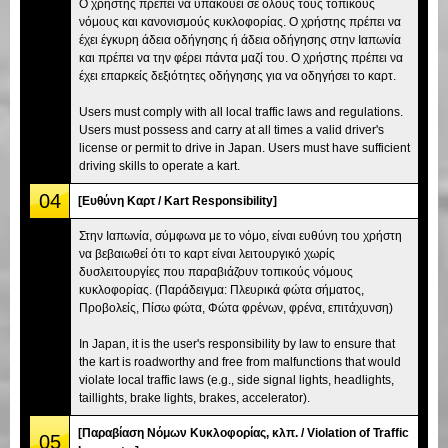
Ο χρήστης πρέπει να υπακούει σε όλους τους τοπικούς
νόμους και κανονισμούς κυκλοφορίας. Ο χρήστης πρέπει να
έχει έγκυρη άδεια οδήγησης ή άδεια οδήγησης στην Ιαπωνία
και πρέπει να την φέρει πάντα μαζί του. Ο χρήστης πρέπει να
έχει επαρκείς δεξιότητες οδήγησης για να οδηγήσει το καρτ.
Users must comply with all local traffic laws and regulations.
Users must possess and carry at all times a valid driver's
license or permit to drive in Japan. Users must have sufficient
driving skills to operate a kart.
04
[Ευθύνη Καρτ / Kart Responsibility]
Στην Ιαπωνία, σύμφωνα με το νόμο, είναι ευθύνη του χρήστη
να βεβαιωθεί ότι το καρτ είναι λειτουργικό χωρίς
δυσλειτουργίες που παραβιάζουν τοπικούς νόμους
κυκλοφορίας. (Παράδειγμα: Πλευρικά φώτα σήματος,
Προβολείς, Πίσω φώτα, Φώτα φρένων, φρένα, επιτάχυνση)
In Japan, it is the user's responsibility by law to ensure that
the kart is roadworthy and free from malfunctions that would
violate local traffic laws (e.g., side signal lights, headlights,
taillights, brake lights, brakes, accelerator).
[Παραβίαση Νόμων Κυκλοφορίας, κλπ. / Violation of Traffic
05