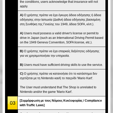
the conditions, users acknowledge that insurance will not
apply.
A)
Ο χρήστης πρέπει να έχει έγκυρη άδεια οδήγησης ή άδεια
οδήγησης στην Ιαπωνία (Διεθνή άδεια οδήγησης βασισμένη
στη Συνθήκη της Γενεύης του 1949, άδεια SOFA, κλπ.).
A)
Users must possess a valid driver's license or permit to
drive in Japan (such as an International Driving Permit based
on the 1949 Geneva Convention, SOFA license, etc.).
B)
Ο χρήστης πρέπει να έχει επαρκείς δεξιότητες οδήγησης
για να χρησιμοποιήσει την υπηρεσία.
B)
Users must have sufficient driving skills to use the service.
C)
Ο χρήστης πρέπει να κατανοήσει ότι το κατάστημα δεν
σχετίζεται με τη Nintendo και/ή το παιχνίδι 'Mario Kart'.
The User must understand that The Shop is unrelated to
Nintendo and/or the game 'Mario Kart'.
[Συμμόρφωση με τους Νόμους Κυκλοφορίας / Compliance
03
with Traffic Laws]