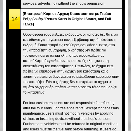
services, advertising) without the shop's permission.
[Επιστροφή Καρτ σε Αρχική Κατάσταση και με Γεμάτα
14
Ρεζερβουάρ / Return Karts in Original Status, and Full
Tanks]
Όσον αφορά τους πελάτες εκδρομών, οι χρήστες δεν θα είναι
υπεύθυνοι για το γέμισμα των ρεζερβουάρ αφού τελειώσει η
εκδρομή. Όσον αφορά τις ελεύθερες ενοικιάσεις, εκτός από
την απαραίτητη συντήρηση, ο χρήστης δεν πρέπει να
τροποποιήσει το όχημα κλπ., όπως προσκολλώντας
αυτοκόλλητα ή εγκαθιστώντας συσκευές κλπ., χωρίς τη
συγκατάθεση του καταστήματος. Επιπλέον, το όχημα κλπ.
πρέπει να επιστραφεί στην αρχική του κατάσταση και ο
χρήστης πρέπει να ξαναγεμίσει το ρεζερβουάρ καυσίμου πριν
το επιστρέψει. Εάν ο χρήστης δεν επιστρέψει το όχημα με
γεμάτο ρεζερβουάρ, πρέπει να πληρώσει το τέλος που ορίζει
το κατάστημα.
For tour customers, users are not responsible for refueling
after the tour ends. For freelance rental, except for necessary
maintenance, users must not modify vehicles by applying
stickers or installing devices without the shop's consent.
Furthermore, vehicles must be returned in original condition,
and users must fill the fuel tank before returning. If users do