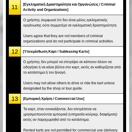
[Εγκληματική Δραστηριότητα και Οργανώσεις / Criminal
11
Activity and Organizations]
Ο χρήστης συμφωνεί ότι δεν είναι μέλος εγκληματικής
οργάνωσης ούτε συμμετέχει σε εγκληματική δραστηριότητα.
Users agree that they are not members of criminal
organizations and do not participate in criminal activities.
12
[Υπεκμίσθωση Καρτ / Subleasing Karts]
Ο χρήστης δεν μπορεί να επιτρέψει σε κάποιον άλλον να
οδηγήσει ή να κάνει βόλτα στο καρτ, εκτός αν καθορίζεται από
το κατάστημα ή τον ξεναγό.
Users may not allow others to drive or ride the kart unless
designated by the shop or tour guide.
13
[Εμπορική Χρήση / Commercial Use]
Τα καρτ, όταν ενοικιάζονται, δεν επιτρέπεται να
χρησιμοποιούνται εμπορικά (υπηρεσία κούριερ, διαφήμιση)
εκτός αν παραχωρηθεί από το κατάστημα.
Rented karts are not permitted for commercial use (delivery