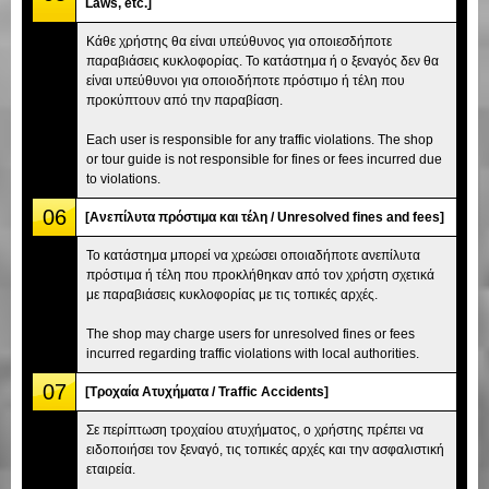
Laws, etc.]
Κάθε χρήστης θα είναι υπεύθυνος για οποιεσδήποτε
παραβιάσεις κυκλοφορίας. Το κατάστημα ή ο ξεναγός δεν θα
είναι υπεύθυνοι για οποιοδήποτε πρόστιμο ή τέλη που
προκύπτουν από την παραβίαση.
Each user is responsible for any traffic violations. The shop
or tour guide is not responsible for fines or fees incurred due
to violations.
06
[Ανεπίλυτα πρόστιμα και τέλη / Unresolved fines and fees]
Το κατάστημα μπορεί να χρεώσει οποιαδήποτε ανεπίλυτα
πρόστιμα ή τέλη που προκλήθηκαν από τον χρήστη σχετικά
με παραβιάσεις κυκλοφορίας με τις τοπικές αρχές.
The shop may charge users for unresolved fines or fees
incurred regarding traffic violations with local authorities.
07
[Τροχαία Ατυχήματα / Traffic Accidents]
Σε περίπτωση τροχαίου ατυχήματος, ο χρήστης πρέπει να
ειδοποιήσει τον ξεναγό, τις τοπικές αρχές και την ασφαλιστική
εταιρεία.