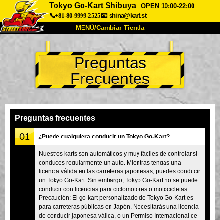
Tokyo Go-Kart Shibuya
OPEN 10:00-22:00
📞+81-80-9999-2525
📧
shina@kart.st
MENÚ/Cambiar Tienda
INICIO
Preguntas
Acerca de
Especificaciones
Precios
Frecuentes
Acceso
Testimonios
Preguntas Frecuentes
Empresa
Reservas
Cambiar Tienda
Preguntas frecuentes
Tokyo Shinagawa
Tokyo Akihabara#1
01
¿Puede cualquiera conducir un Tokyo Go-Kart?
Tokyo Akihabara#2
Tokyo Shibuya
Nuestros karts son automáticos y muy fáciles de controlar si
conduces regularmente un auto. Mientras tengas una
Tokyo Shibuya Annex
Tokyo Bay
licencia válida en las carreteras japonesas, puedes conducir
un Tokyo Go-Kart. Sin embargo, Tokyo Go-Kart no se puede
Tokyo Asakusa
Osaka
conducir con licencias para ciclomotores o motocicletas.
Okinawa
Precaución: El go-kart personalizado de Tokyo Go-Kart es
para carreteras públicas en Japón. Necesitarás una licencia
de conducir japonesa válida, o un Permiso Internacional de